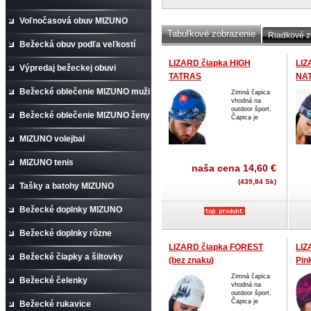
Voľnočasová obuv MIZUNO
Tabuľkové zobrazenie
Riadkové z
Bežecká obuv podľa veľkostí
LIZARD čiapka HIGH
LIZ
Výpredaj bežeckej obuvi
TATRAS
NA
Bežecké oblečenie MIZUNO muži
Zimná čapica
vhodná na
outdoor šport.
Bežecké oblečenie MIZUNO ženy
Čapica je
MIZUNO volejbal
MIZUNO tenis
naša cena
14,60 €
(439,84 Sk)
Tašky a batohy MIZUNO
Bežecké doplnky MIZUNO
Bežecké doplnky rôzne
LIZARD čiapka FOREST
LIZ
Bežecké čiapky a šiltovky
(bez znaku)
Pin
Zimná čapica
Bežecké čelenky
vhodná na
outdoor šport.
Čapica je
Bežecké rukavice