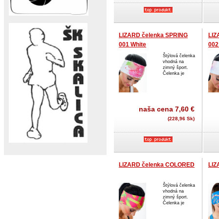
LIZARD čelenka SPRING
LIZ
001 White
002
Štýlová čelenka
vhodná na
zimný šport.
Čelenka je
naša cena
7,60 €
(228,96 Sk)
LIZARD čelenka COLORED
LIZ
Štýlová čelenka
vhodná na
zimný šport.
Čelenka je