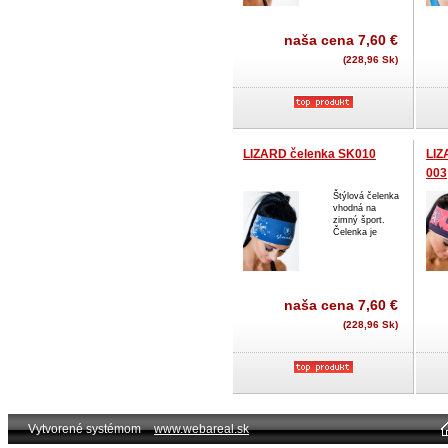
naša cena
7,60 €
(228,96 Sk)
LIZARD čelenka SK010
LIZ
003
Štýlová čelenka
vhodná na
zimný šport.
Čelenka je
naša cena
7,60 €
(228,96 Sk)
Vytvorené systémom
www.webareal.sk