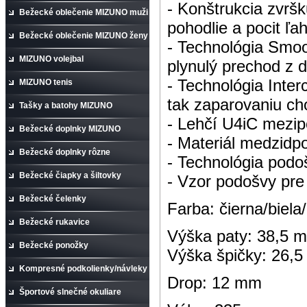
- Konštrukcia zvrš
Bežecké oblečenie MIZUNO muži
pohodlie a pocit ľah
Bežecké oblečenie MIZUNO ženy
- Technológia Smoo
MIZUNO volejbal
plynulý prechod z 
- Technológia Inter
MIZUNO tenis
tak zaparovaniu ch
Tašky a batohy MIZUNO
- Lehčí U4iC mezipo
Bežecké doplnky MIZUNO
- Materiál medzidp
Bežecké doplnky rôzne
- Technológia podo
Bežecké čiapky a šiltovky
- Vzor podošvy pre
Bežecké čelenky
Farba: čierna/biela
Bežecké rukavice
Výška paty: 38,5 
Bežecké ponožky
Výška špičky: 26,
Kompresné podkolienky/návleky
Drop: 12 mm
Športové slnečné okuliare