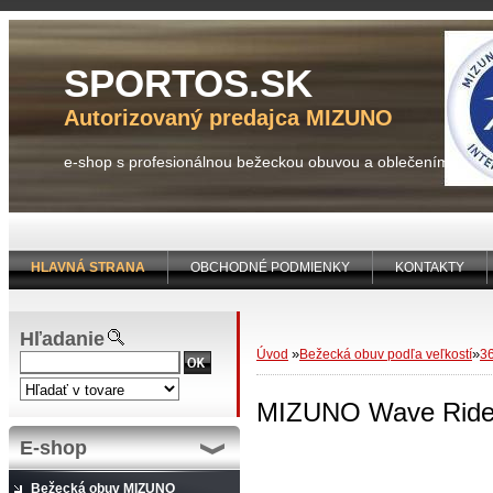
SPORTOS.SK
Autorizovaný predajca MIZUNO
e-shop s profesionálnou bežeckou obuvou a oblečením
HLAVNÁ STRANA
OBCHODNÉ PODMIENKY
KONTAKTY
Hľadanie
»
»
Úvod
Bežecká obuv podľa veľkostí
3
MIZUNO Wave Ride
E-shop
Bežecká obuv MIZUNO