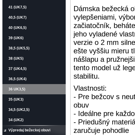
Dámska bežecká o
41 (UK7,5)
vylepšeniami,
výbo
40,5 (UK7)
začiatočník, beháte
40 (UK6,5)
jeho vyladené vlas
39 (UK6)
verzie o 2 mm siln
38,5 (UK5,5)
ešte vyššiu mieru 
nášlapu a pružnejš
38 (UK5)
tento model už lege
37 (UK4,5)
stabilitu.
36,5 (UK4)
Vlastnosti:
36 UK3,5)
- Pre bežcov s neu
35 (UK3)
obuv
34,5 (UK2,5)
- Ideálne pre každo
34 (UK2)
- Priedušný materi
zaručuje pohodlie
Výpredaj bežeckej obuvi