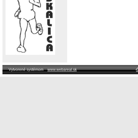
Vytvorené systémom
www.webareal.sk